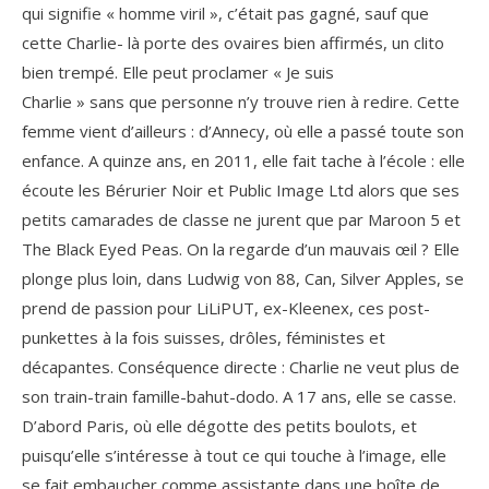
qui signifie « homme viril », c’était pas gagné, sauf que
cette Charlie- là porte des ovaires bien affirmés, un clito
bien trempé. Elle peut proclamer « Je suis
Charlie » sans que personne n’y trouve rien à redire. Cette
femme vient d’ailleurs : d’Annecy, où elle a passé toute son
enfance. A quinze ans, en 2011, elle fait tache à l’école : elle
écoute les Bérurier Noir et Public Image Ltd alors que ses
petits camarades de classe ne jurent que par Maroon 5 et
The Black Eyed Peas. On la regarde d’un mauvais œil ? Elle
plonge plus loin, dans Ludwig von 88, Can, Silver Apples, se
prend de passion pour LiLiPUT, ex-Kleenex, ces post-
punkettes à la fois suisses, drôles, féministes et
décapantes. Conséquence directe : Charlie ne veut plus de
son train-train famille-bahut-dodo. A 17 ans, elle se casse.
D’abord Paris, où elle dégotte des petits boulots, et
puisqu’elle s’intéresse à tout ce qui touche à l’image, elle
se fait embaucher comme assistante dans une boîte de