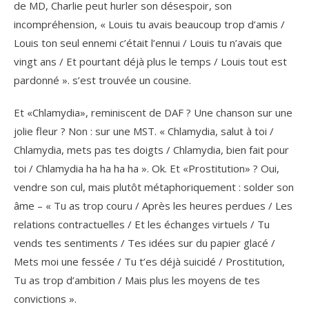
de MD, Charlie peut hurler son désespoir, son
incompréhension, « Louis tu avais beaucoup trop d’amis /
Louis ton seul ennemi c’était l’ennui / Louis tu n’avais que
vingt ans / Et pourtant déjà plus le temps / Louis tout est
pardonné ». s’est trouvée un cousine.
Et «Chlamydia», reminiscent de DAF ? Une chanson sur une
jolie fleur ? Non : sur une MST. « Chlamydia, salut à toi /
Chlamydia, mets pas tes doigts / Chlamydia, bien fait pour
toi / Chlamydia ha ha ha ha ». Ok. Et «Prostitution» ? Oui,
vendre son cul, mais plutôt métaphoriquement : solder son
âme – « Tu as trop couru / Après les heures perdues / Les
relations contractuelles / Et les échanges virtuels / Tu
vends tes sentiments / Tes idées sur du papier glacé /
Mets moi une fessée / Tu t’es déjà suicidé / Prostitution,
Tu as trop d’ambition / Mais plus les moyens de tes
convictions ».