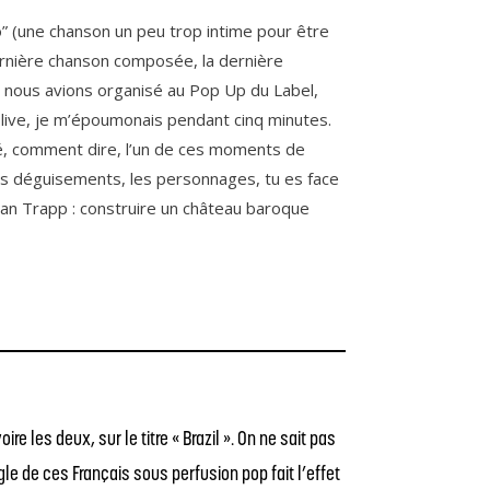
ho” (une chanson un peu trop intime pour être
ernière chanson composée, la dernière
 nous avions organisé au Pop Up du Label,
on live, je m’époumonais pendant cinq minutes.
assé, comment dire, l’un de ces moments de
, les déguisements, les personnages, tu es face
lu Van Trapp : construire un château baroque
 les deux, sur le titre « Brazil ». On ne sait pas
le de ces Français sous perfusion pop fait l’effet