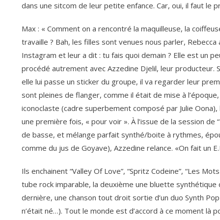
dans une sitcom de leur petite enfance. Car, oui, il faut le 
Max : « Comment on a rencontré la maquilleuse, la coiffeuse
travaille ? Bah, les filles sont venues nous parler, Rebecca a
Instagram et leur a dit : tu fais quoi demain ? Elle est un pe
procédé autrement avec Azzedine Djelil, leur producteur. S
elle lui passe un sticker du groupe, il va regarder leur prem
sont pleines de flanger, comme il était de mise à l’époque, 
iconoclaste (cadre superbement composé par Julie Oona), l
une première fois, « pour voir ». À l’issue de la session d
de basse, et mélange parfait synthé/boite à rythmes, ép
comme du jus de Goyave), Azzedine relance. «On fait un E.
Ils enchainent “Valley Of Love”, “Spritz Codeine”, “Les Mot
tube rock imparable, la deuxième une bluette synthétique q
dernière, une chanson tout droit sortie d’un duo Synth Po
n’était né…). Tout le monde est d’accord à ce moment là p