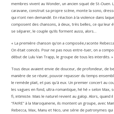
membres vivent au Wonder, un ancien squat de St-Ouen. Le 
caravane, construit sa propre scène, monte la sono, dress
qui n’ont rien demandé. En réaction à la violence dans laqu
composent des chansons, à deux, très belles, ce qui leur e
se séparer, le couple qu’ils forment aussi, alors…
« La première chanson qu’on a composée,raconte Rebecca,
On était coincés. Pour ne pas nous entre-tuer, on a compo
début de Lulu Van Trapp, le groupe de tous les interdits. »
Tous deux avaient envie de douceur, de profondeur, de beau
manière de se réunir, pouvoir repasser du temps ensemble 
le remède plait, et pas qu’à eux. Un premier concert au cou
les vagues en fond, ultra-romantique, hé hé » selon Max, s
fi, intimiste. Mais le naturel revient au galop. Alors, quand i
“FAIRE” à la Maroquinerie, ils montent un groupe, avec Manu à
Rebecca, Max, Manu et Nico, une série de patronymes qu