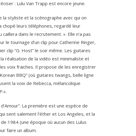
préciser : Lulu Van Trapp est encore jeune.
 la styliste et la scénographe avec qui on
 chopé leurs téléphones, regardé leur
u caillera dans le recrutement. ». Elle n’a pas
ur le tournage d’un clip pour Catherine Ringer,
ier clip “G. Host” le soir même. Les guitares
la réalisation de la vidéo est minimaliste et
es voix fraiches. Il propose de les enregistrer
e “Korean BBQ” (où guitares twangs, belle ligne
ousent la voix de Rebecca, mélancolique
P.».
s d’Amour”. La première est une espèce de
ui sent salement l’éther et Los Angeles, et la
p de 1984 (une époque où aucun des Lulus
our faire un album.