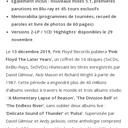
Également inclus : nouveaux mixes 5.1, premières
parutions en Blu-ray et 45-tours exclusifs
Memorabilia (programmes de tournées, recueil de
paroles et livre de photos de 60 pages)
Versions 2-LP / 1CD ‘Highlights’ disponibles le 29
novembre
Le
13 décembre 2019
, Pink Floyd Records publiera
‘Pink
Floyd The Later Years’,
un coffret de 16 disques (5xCDs,
6xBlu-Rays, 5xDVDs) réunissant les titres enregistrés par
David Gilmour, Nick Mason et Richard Wright à partir de
1987. Cette période a engendré plus de 40 millions
d’albums vendus à travers le monde et trois albums studio
: ‘
A Momentary Lapse of Reason’, ‘The Division Bell’
et
‘The Endless River’
, sans oublier deux albums live :
‘Delicate Sound of Thunder’
et
‘Pulse’
. Supervisée par
David Gilmour et Andy Jackson, cette anthologie comprend