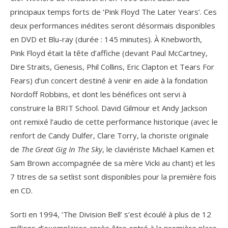
principaux temps forts de ‘Pink Floyd The Later Years’. Ces
deux performances inédites seront désormais disponibles
en DVD et Blu-ray (durée : 145 minutes). À Knebworth,
Pink Floyd était la tête d’affiche (devant Paul McCartney,
Dire Straits, Genesis, Phil Collins, Eric Clapton et Tears For
Fears) d’un concert destiné à venir en aide à la fondation
Nordoff Robbins, et dont les bénéfices ont servi à
construire la BRIT School. David Gilmour et Andy Jackson
ont remixé l’audio de cette performance historique (avec le
renfort de Candy Dulfer, Clare Torry, la choriste originale
de
The
Great Gig In The Sky
, le claviériste Michael Kamen et
Sam Brown accompagnée de sa mère Vicki au chant) et les
7 titres de sa setlist sont disponibles pour la première fois
en CD.
Sorti en 1994, ‘The Division Bell’ s’est écoulé à plus de 12
millions d’exemplaires après être entré à la première place