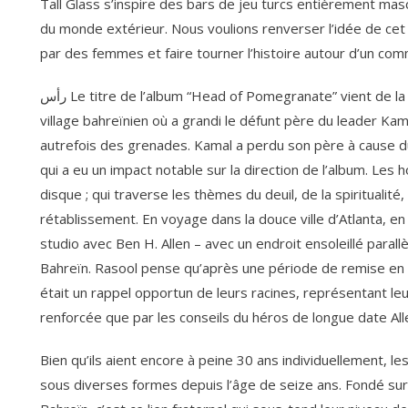
Tall Glass s’inspire des bars de jeu turcs entièrement masc
du monde extérieur. Nous voulions renverser l’idée de cet
par des femmes et faire tourner l’histoire autour d’un co
رأس Le titre de l’album “Head of Pomegranate” vient de la traduction arabe de Ras Rumman le nom du
village bahreïnien où a grandi le défunt père du leader Kamal Rasool, un ; الرمان endr
autrefois des grenades. Kamal a perdu son père à cause d
qui a eu un impact notable sur la direction de l’album. Le
disque ; qui traverse les thèmes du deuil, de la spiritualité, 
rétablissement. En voyage dans la douce ville d’Atlanta, en
studio avec Ben H. Allen – avec un endroit ensoleillé parallèl
Bahreïn. Rasool pense qu’après une période de remise en 
était un rappel opportun de leurs racines, représentant le
renforcée que par les conseils du héros de longue date All
Bien qu’ils aient encore à peine 30 ans individuellement,
sous diverses formes depuis l’âge de seize ans. Fondé s