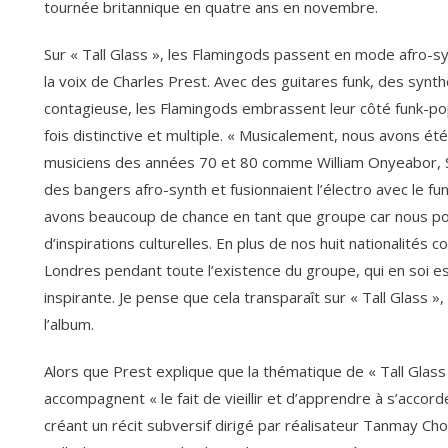
tournée britannique en quatre ans en novembre.
Sur « Tall Glass », les Flamingods passent en mode afro-syn
la voix de Charles Prest. Avec des guitares funk, des synt
contagieuse, les Flamingods embrassent leur côté funk-pop to
fois distinctive et multiple. « Musicalement, nous avons éte
musiciens des années 70 et 80 comme William Onyeabor, S
des bangers afro-synth et fusionnaient l’électro avec le fun
avons beaucoup de chance en tant que groupe car nous po
d’inspirations culturelles. En plus de nos huit nationalités c
Londres pendant toute l’existence du groupe, qui en soi est 
inspirante. Je pense que cela transparaît sur « Tall Glass »,
l’album.
Alors que Prest explique que la thématique de « Tall Glass » 
accompagnent « le fait de vieillir et d’apprendre à s’accord
créant un récit subversif dirigé par réalisateur Tanmay Ch