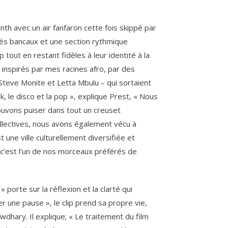
th avec un air fanfaron cette fois skippé par
hés bancaux et une section rythmique
ut en restant fidèles à leur identité à la
́ inspirés par mes racines afro, par des
teve Monite et Letta Mbulu – qui sortaient
k, le disco et la pop », explique Prest, « Nous
uvons puiser dans tout un creuset
ollectives, nous avons également vécu à
une ville culturellement diversifiée et
 c’est l’un de nos morceaux préférés de
porte sur la réflexion et la clarté qui
er une pause », le clip prend sa propre vie,
owdhary. Il explique; « Le traitement du film