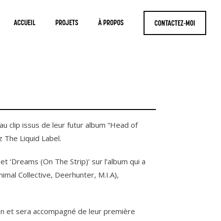
ACCUEIL
PROJETS
À PROPOS
CONTACTEZ-MOI
u clip issus de leur futur album “Head of
 The Liquid Label.
’ et ‘Dreams (On The Strip)’ sur l’album qui a
Animal Collective, Deerhunter, M.I.A),
en et sera accompagné de leur première