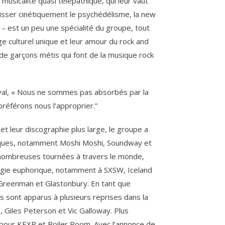
musicalité quasi télépathique, qui leur vaut
Tisser cinétiquement le psychédélisme, la new
– est un peu une spécialité du groupe, tout
age culturel unique et leur amour du rock and
e garçons métis qui font de la musique rock
val, « Nous ne sommes pas absorbés par la
référons nous l’approprier.”
et leur discographie plus large, le groupe a
ifiques, notamment Moshi Moshi, Soundway et
ombreuses tournées à travers le monde,
nergie euphorique, notamment à SXSW, Iceland
, Greenman et Glastonbury. En tant que
 sont apparus à plusieurs reprises dans la
e, Giles Peterson et Vic Galloway. Plus
 pour KEXP et Boiler Room. Avec l’annonce de