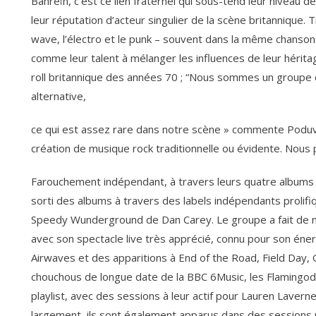
Bahreïn, c’est ce lien fraternel qui sous-tend leur niveau de 
leur réputation d’acteur singulier de la scène britannique. 
wave, l’électro et le punk – souvent dans la même chanson 
comme leur talent à mélanger les influences de leur hérit
roll britannique des années 70 ; “Nous sommes un groupe d
alternative,
ce qui est assez rare dans notre scène » commente Podu
création de musique rock traditionnelle ou évidente. Nous p
Farouchement indépendant, à travers leurs quatre albums 
sorti des albums à travers des labels indépendants prol
Speedy Wunderground de Dan Carey. Le groupe a fait de n
avec son spectacle live très apprécié, connu pour son é
Airwaves et des apparitions à End of the Road, Field Day
chouchous de longue date de la BBC 6Music, les Flamingods
playlist, avec des sessions à leur actif pour Lauren Lavern
largement, ils sont également apparus dans des sessions